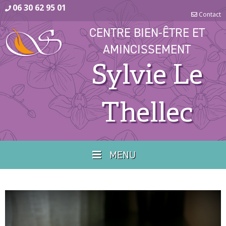
06 30 62 95 01
Contact
CENTRE BIEN-ÊTRE ET
AMINCISSEMENT
Sylvie Le
Thellec
MENU